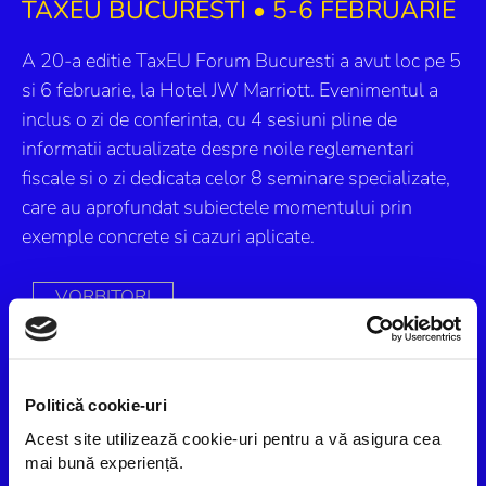
TAXEU BUCURESTI • 5-6 FEBRUARIE
A 20-a editie TaxEU Forum Bucuresti a avut loc pe 5
si 6 februarie, la Hotel JW Marriott. Evenimentul a
inclus o zi de conferinta, cu 4 sesiuni pline de
informatii actualizate despre noile reglementari
fiscale si o zi dedicata celor 8 seminare specializate,
care au aprofundat subiectele momentului prin
exemple concrete si cazuri aplicate.
VORBITORI
PROGRAM
INSCRIERE
Politică cookie-uri
Acest site utilizează cookie-uri pentru a vă asigura cea 
mai bună experiență.