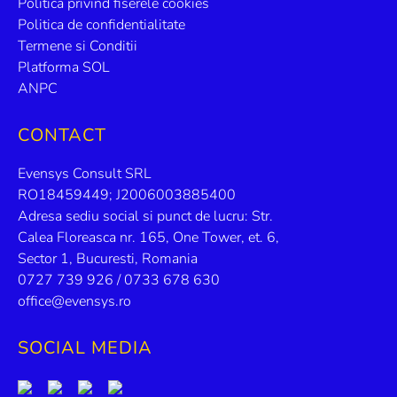
Politica privind fiserele cookies
t
t
Politica de confidentialitate
e
e
*
Termene si Conditii
*
Platforma SOL
ANPC
CONTACT
Evensys Consult SRL
RO18459449; J2006003885400
Adresa sediu social si punct de lucru: Str.
Calea Floreasca nr. 165, One Tower, et. 6,
Sector 1, Bucuresti, Romania
0727 739 926 / 0733 678 630
office@evensys.ro
SOCIAL MEDIA