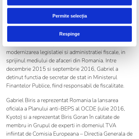
unul dintre cei mai buni specialisti in fiscalitate din
Romania. Gabriel are o experienta de peste 30 de ani
Permite selecția
in toate aspectele fiscalitatii, oferind consultanta cu
privire la conformare, asistenta la inspectii fiscale si
Respinge
litigii fiscale. Este bine-cunoscut pentru activitatea
profesionala, dar si pentru eforturile depuse pentru
modernizarea legislatiei si administratiei fiscale, in
sprijinul mediului de afaceri din Romania. Intre
decembrie 2015 si septembrie 2016, Gabriel a
detinut functia de secretar de stat in Ministerul
Finantelor Publice, fiind responsabil de fiscalitate.
Gabriel Biris a reprezentat Romania la lansarea
oficiala a Planului anti-BEPS al OCDE (iulie 2016,
Kyoto) si a reprezentat Biris Goran în calitate de
membru in Grupul de experti in domeniul TVA
infiintat de Comisia Europeana – Directia Generala de