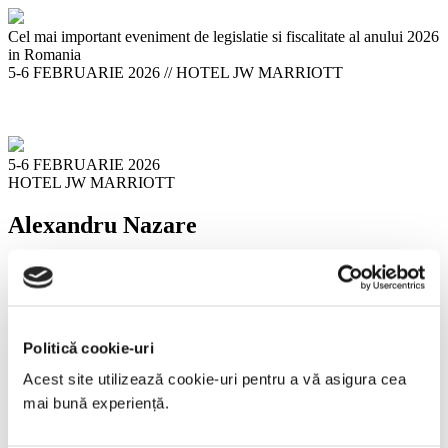
Cel mai important eveniment de legislatie si fiscalitate al anului 2026
in Romania
5-6 FEBRUARIE 2026
//
HOTEL JW MARRIOTT
5-6 FEBRUARIE 2026
HOTEL JW MARRIOTT
Alexandru Nazare
Caută
Caută
Articole recente
Politică cookie-uri
Laura Birleanu
Acest site utilizează cookie-uri pentru a vă asigura cea 
Bianca Bobu
mai bună experiență.
Geanina Ciorita
Raluca Iordache
Anamaria Rotariu