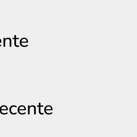
ente
recente