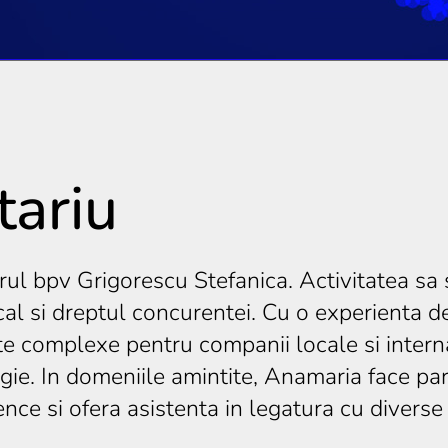
ariu
ul bpv Grigorescu Stefanica. Activitatea sa s
cal si dreptul concurentei. Cu o experienta de
te complexe pentru companii locale si interna
rgie. In domeniile amintite, Anamaria face pa
ence si ofera asistenta in legatura cu diverse