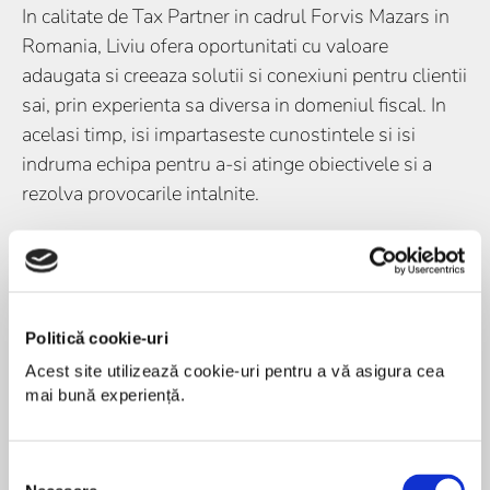
In calitate de Tax Partner in cadrul Forvis Mazars in
Romania, Liviu ofera oportunitati cu valoare
adaugata si creeaza solutii si conexiuni pentru clientii
sai, prin experienta sa diversa in domeniul fiscal. In
acelasi timp, isi impartaseste cunostintele si isi
indruma echipa pentru a-si atinge obiectivele si a
rezolva provocarile intalnite.
Liviu are o experienta de peste 13 ani in domeniul
fiscal, in special in aria preturilor de transfer si
fiscalitate internationala. El le ofera clientilor o gama
completa de servicii de preturi de transfer, inclusiv:
Politică cookie-uri
documentare, planificare, revizuire si analiza de risc,
Acest site utilizează cookie-uri pentru a vă asigura cea 
asistenta pe toata durata procesului de audit,
mai bună experiență.
asistenta in pregatirea si depunerea de Acorduri de
Pret in Avans (APA) si proceduri de acord reciproc
Selecția
pentru eliminarea dublei impuneri. Liviu este lector la