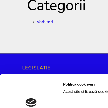
Categorii
Vorbitori
LEGISLATIE
Politica privind fiserele cookies
Politică cookie-uri
Politica de confidentialitate
Termene si Conditii
Acest site utilizează cook
Livrare, Retur & Anulare
Platforma SOL
ANPC