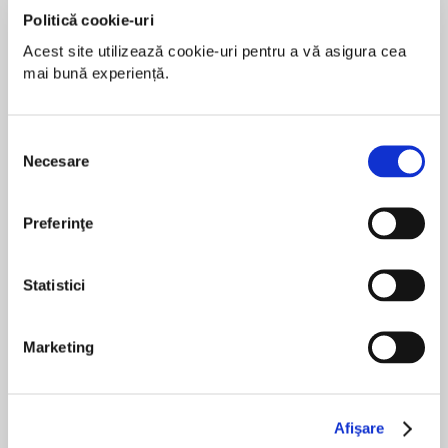
Mihaela este profesor asociat al Programului de
Politică cookie-uri
Masterat de la Academia de Stiinte Economice din
Acest site utilizează cookie-uri pentru a vă asigura cea 
Bucuresti. Detine o serie de certificari nationale si
mai bună experiență.
internationale, printre care: certificare in Consultanta
Afacerilor de Familie (CFBA), emisa de catre Family
Firm Institute, Boston, SUA certificare in Programul
Selecția
Necesare
de Pozitionare Strategica si Programul Leading with
consimțământului
Purpose, emise de catre INSEAD Franta, precum si
Programul Presedintilor YPO-WPO finalizat la
Preferinţe
Harvard Business School.
Statistici
De asemenea, Mihaela este membra a Asociatiei
Romane a Contabililor Autorizati (CECCAR), fost
Marketing
vicepresedinte si membru in Consiliul de
administratie al Camerei Consultantilor Fiscali din
Romania (CCF) si fost vicepresedinte al CFE
Afişare
(Confederation Fiscale Europeenne) si detine o